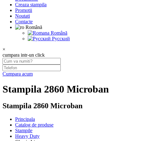
Сreaza stampila
Promotii
Noutati
Contacte
Română
Română
Русский
×
cumpara intr-un click
Cumpara acum
Stampila 2860 Microban
Stampila 2860 Microban
Principala
Catalog de produse
Stampile
Heavy Duty