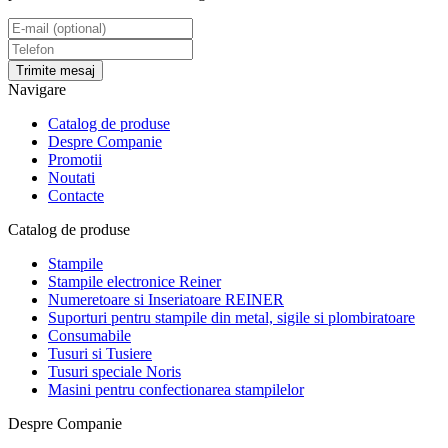
Trimite mesaj
Navigare
Catalog de produse
Despre Companie
Promotii
Noutati
Contacte
Catalog de produse
Stampile
Stampile electronice Reiner
Numeretoare si Inseriatoare REINER
Suporturi pentru stampile din metal, sigile si plombiratoare
Consumabile
Tusuri si Tusiere
Tusuri speciale Noris
Masini pentru confectionarea stampilelor
Despre Companie