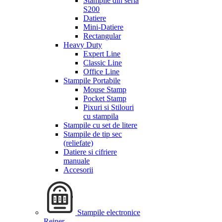
Stampile din seria
S200
Datiere
Mini-Datiere
Rectangular
Heavy Duty
Expert Line
Classic Line
Office Line
Stampile Portabile
Mouse Stamp
Pocket Stamp
Pixuri si Stilouri
cu stampila
Stampile cu set de litere
Stampile de tip sec
(reliefate)
Datiere si cifriere
manuale
Accesorii
Stampile electronice
Reiner