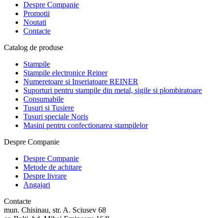
Despre Companie
Promotii
Noutati
Contacte
Catalog de produse
Stampile
Stampile electronice Reiner
Numeretoare si Inseriatoare REINER
Suporturi pentru stampile din metal, sigile si plombiratoare
Consumabile
Tusuri si Tusiere
Tusuri speciale Noris
Masini pentru confectionarea stampilelor
Despre Companie
Despre Companie
Metode de achitare
Despre livrare
Angajari
Contacte
mun. Chisinau, str. A. Sciusev 68