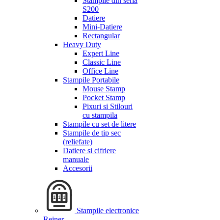
Stampile din seria
S200
Datiere
Mini-Datiere
Rectangular
Heavy Duty
Expert Line
Classic Line
Office Line
Stampile Portabile
Mouse Stamp
Pocket Stamp
Pixuri si Stilouri
cu stampila
Stampile cu set de litere
Stampile de tip sec
(reliefate)
Datiere si cifriere
manuale
Accesorii
Stampile electronice
Reiner