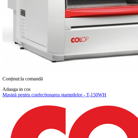
Conținut:la comandă
Adauga in cos
Maşină pentru confecţionarea ştampilelor - T-150WH