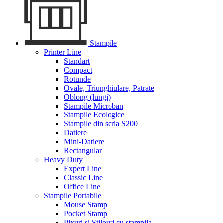
Stampile
Printer Line
Standart
Compact
Rotunde
Ovale, Triunghiulare, Patrate
Oblong (lungi)
Stampile Microban
Stampile Ecologice
Stampile din seria S200
Datiere
Mini-Datiere
Rectangular
Heavy Duty
Expert Line
Classic Line
Office Line
Stampile Portabile
Mouse Stamp
Pocket Stamp
Pixuri si Stilouri cu stampila