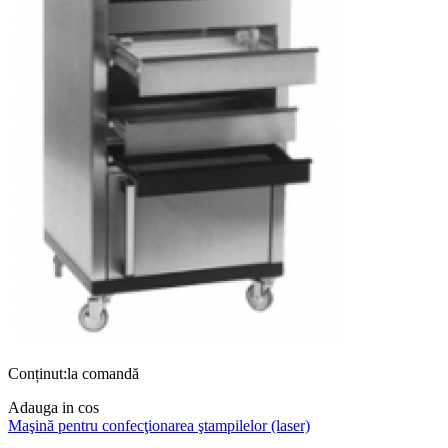
Conținut:la comandă
Adauga in cos
Maşină pentru confecţionarea ştampilelor (laser)