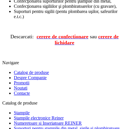
Confecţionarea suporturilor pentru ştampile din metal,
Confecţionarea sigiliilor şi plombiratoarelor (cu gravare),
Suporturi pentru sigilii (pentu plombarea uşilor, safeurilor
e.t.c.)
Descarcati:
cerere de confectionare
sau
cerere de
lichidare
Navigare
Catalog de produse
Despre Companie
Promotii
Noutati
Contacte
Catalog de produse
Stampile
Stampile electronice Reiner
Numeretoare si Inseriatoare REINER
Suporturi pentru stampile din metal, sigile si plombiratoare