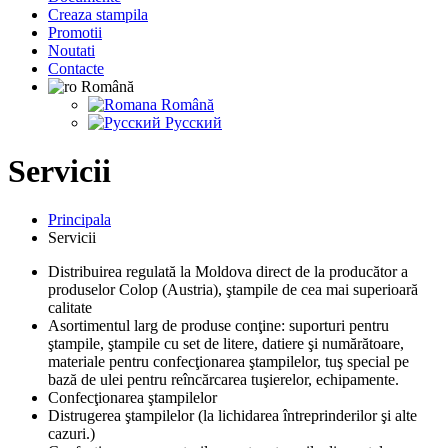
Сreaza stampila
Promotii
Noutati
Contacte
Română
Română
Русский
Servicii
Principala
Servicii
Distribuirea regulată la Moldova direct de la producător a
produselor Colop (Austria), ştampile de cea mai superioară
calitate
Asortimentul larg de produse conţine: suporturi pentru
ştampile, ştampile cu set de litere, datiere şi numărătoare,
materiale pentru confecţionarea ştampilelor, tuş special pe
bază de ulei pentru reîncărcarea tuşierelor, echipamente.
Confecţionarea ştampilelor
Distrugerea ştampilelor (la lichidarea întreprinderilor şi alte
cazuri.)