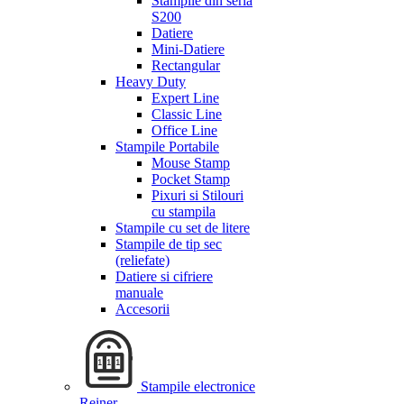
Stampile din seria
S200
Datiere
Mini-Datiere
Rectangular
Heavy Duty
Expert Line
Classic Line
Office Line
Stampile Portabile
Mouse Stamp
Pocket Stamp
Pixuri si Stilouri
cu stampila
Stampile cu set de litere
Stampile de tip sec
(reliefate)
Datiere si cifriere
manuale
Accesorii
Stampile electronice
Reiner