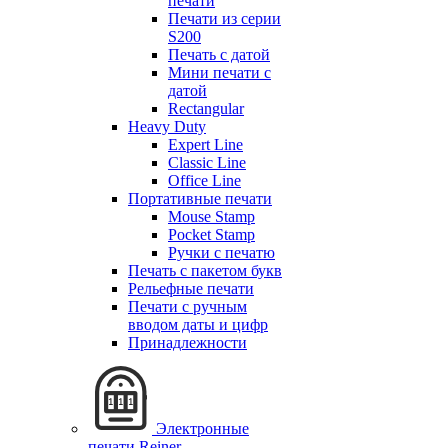
печати
Печати из серии
S200
Печать с датой
Мини печати с
датой
Rectangular
Heavy Duty
Expert Line
Classic Line
Office Line
Портативные печати
Mouse Stamp
Pocket Stamp
Ручки с печатю
Печать с пакетом букв
Рельефные печати
Печати с ручным
вводом даты и цифр
Принадлежности
Электронные
печати Reiner