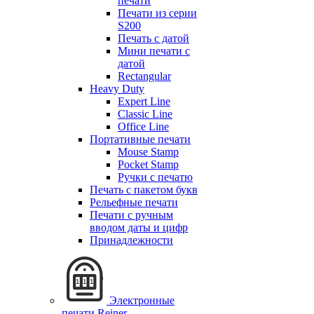
печати
Печати из серии
S200
Печать с датой
Мини печати с
датой
Rectangular
Heavy Duty
Expert Line
Classic Line
Office Line
Портативные печати
Mouse Stamp
Pocket Stamp
Ручки с печатю
Печать с пакетом букв
Рельефные печати
Печати с ручным
вводом даты и цифр
Принадлежности
Электронные
печати Reiner